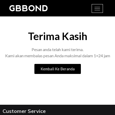
Toggle
navigatio
Terima Kasih
Pesan anda telah kami terima.
Kami akan membalas pesan Anda maksimal dalam 1×24 jam
Kembali Ke Beranda
Customer Service